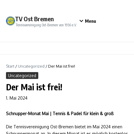
Zum Inhalt springen
TV Ost Bremen
Menu
Tennisvereinigung Ost-Bremen von 1956 e.V.
Start
/
Uncategorized
/
Der Mai ist frei!
Uncategorized
Der Mai ist frei!
1. Mai 2024
Schnupper-Monat Mai | Tennis & Padel für klein & groß
Die Tennisvereinigung Ost-Bremen bietet im Mai 2024 einen
Schnuppermonat an. In diesem Monat ist es möglich kostenlos