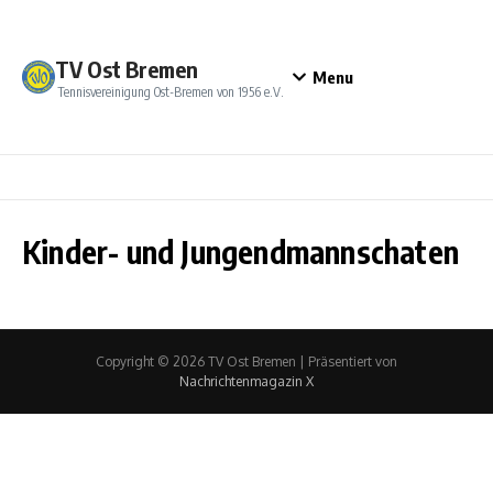
Zum Inhalt springen
TV Ost Bremen
Menu
Tennisvereinigung Ost-Bremen von 1956 e.V.
Kinder- und Jungendmannschaten
Copyright © 2026 TV Ost Bremen | Präsentiert von
Nachrichtenmagazin X