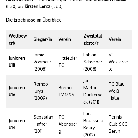
(H30) bis
Kirsten Lentz
(D60).
Die Ergebnisse im Überblick
Wettbew
Zweitplat
Sieger/in
Verein
Verein
erb
zierte/r
Jamie
Fabian
VfL
Junioren
Hittfelder
Vonmetz
Schreiber
Westercel
U18
TC
(2008)
(2008)
le
Janis
Romeo
TC Blau-
Junioren
Bremer
Marlon
Jurys
Weiß
U16
TV 1896
Dunkerbe
(2009)
Halle
ck (2011)
Luca
Sebastian
TC
Tennis-
Junioren
Braaksma
Hafner
Abensber
Club SCC
U14
Koury
(2011)
g
Berlin
(2012)