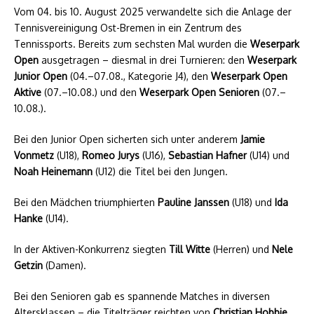
Vom 04. bis 10. August 2025 verwandelte sich die Anlage der
Tennisvereinigung Ost-Bremen in ein Zentrum des
Tennissports. Bereits zum sechsten Mal wurden die
Weserpark
Open
ausgetragen – diesmal in drei Turnieren: den
Weserpark
Junior Open
(04.–07.08., Kategorie J4), den
Weserpark Open
Aktive
(07.–10.08.) und den
Weserpark Open Senioren
(07.–
10.08.).
Bei den Junior Open sicherten sich unter anderem
Jamie
Vonmetz
(U18),
Romeo Jurys
(U16),
Sebastian Hafner
(U14) und
Noah Heinemann
(U12) die Titel bei den Jungen.
Bei den Mädchen triumphierten
Pauline Janssen
(U18) und
Ida
Hanke
(U14).
In der Aktiven-Konkurrenz siegten
Till Witte
(Herren) und
Nele
Getzin
(Damen).
Bei den Senioren gab es spannende Matches in diversen
Altersklassen – die Titelträger reichten von
Christian Hobbie