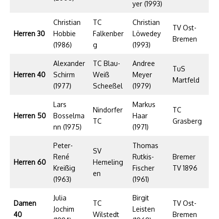
yer (1993)
Christian
TC
Christian
TV Ost-
Herren 30
Hobbie
Falkenber
Löwedey
Bremen
(1986)
g
(1993)
Alexander
TC Blau-
Andree
TuS
Herren 40
Schirm
Weiß
Meyer
Martfeld
(1977)
Scheeßel
(1979)
Lars
Markus
Nindorfer
TC
Herren 50
Bosselma
Haar
TC
Grasberg
nn (1975)
(1971)
Peter-
Thomas
SV
René
Rutkis-
Bremer
Herren 60
Hemeling
Kreißig
Fischer
TV 1896
en
(1963)
(1961)
Julia
Birgit
Damen
TC
TV Ost-
Jochim
Leisten
40
Wilstedt
Bremen