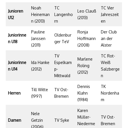
Noah
TC
TC Vier
Junioren
Leo Clauß
Heineman
Langenho
Jahreszeit
U12
(2013)
n (2013)
rn
en
Pauline
Ronja
Der Club
Juniorinne
Oldenbur
Janssen
Hoffmann
an der
n U18
ger TeV
(2011)
(2008)
Alster
TV
TC Rot-
Marlene
Juniorinne
Ida Hanke
Espelkam
Weiß
Roling
n U14
(2012)
p-
Salzberge
(2012)
Mittwald
n
Dennis
TK
Till Witte
TV Ost-
Herren
Klahn
Nordenha
(1997)
Bremen
(1984)
m
Karen
Nele
Müller-
TV Ost-
Damen
Getzin
TV Syke
Niederme
Bremen
(2006)