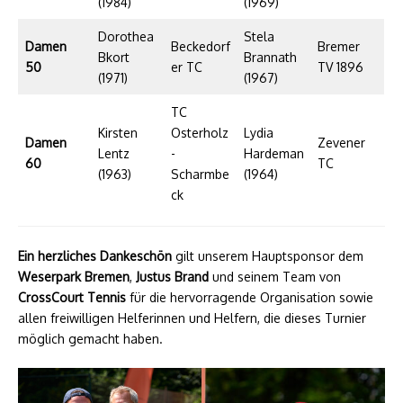
(1984)
(1969)
Dorothea
Stela
Damen
Beckedorf
Bremer
Bkort
Brannath
50
er TC
TV 1896
(1971)
(1967)
TC
Kirsten
Osterholz
Lydia
Damen
Zevener
Lentz
-
Hardeman
60
TC
(1963)
Scharmbe
(1964)
ck
Ein herzliches Dankeschön
gilt unserem Hauptsponsor dem
Weserpark Bremen
,
Justus Brand
und seinem Team von
CrossCourt Tennis
für die hervorragende Organisation sowie
allen freiwilligen Helferinnen und Helfern, die dieses Turnier
möglich gemacht haben.