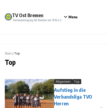
Zum Inhalt springen
TV Ost Bremen
Menu
Tennisvereinigung Ost-Bremen von 1956 e.V.
Start
/
Top
Top
Allgemein
Top
Aufstieg in die
Verbandsliga TVO
Herren